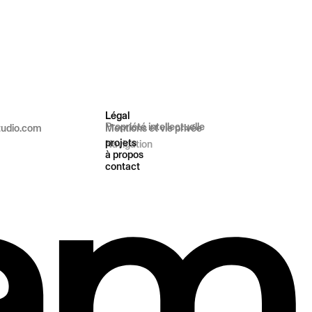
Légal
Propriété intellectuelle
tudio.com
Mentions et vie privée
projets
Navigation
à propos
contact