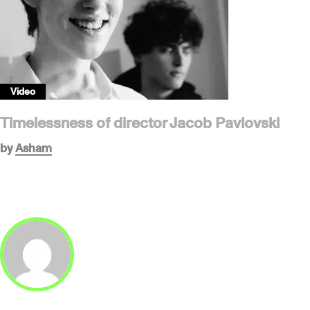
Video
Timelessness of director Jacob Pavlovski
by
Asham