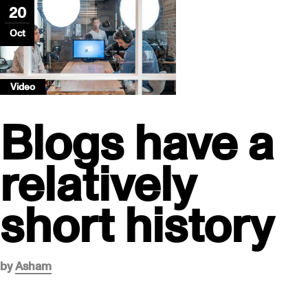
20
Oct
Video
Blogs have a
relatively
short history
by
Asham