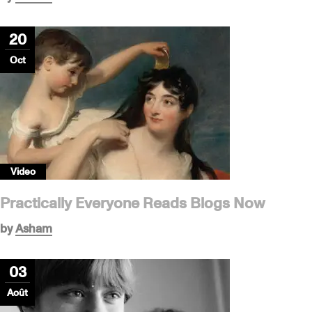
20
Oct
Video
Practically Everyone Reads Blogs Now
by
Asham
03
Août