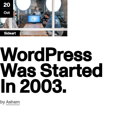
20
Oct
Sideart
WordPress
Was Started
In 2003.
by
Asham