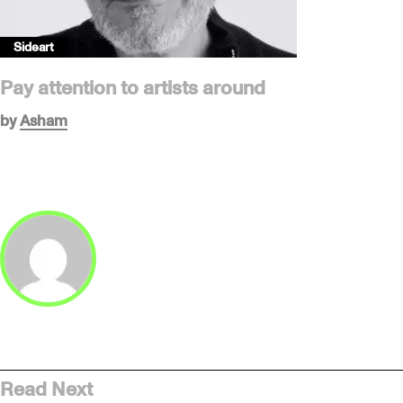
Sideart
Pay attention to artists around
by
Asham
Read Next