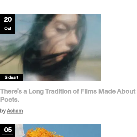
20
Oct
Sideart
There’s a Long Tradition of Films Made About
Poets.
by
Asham
05