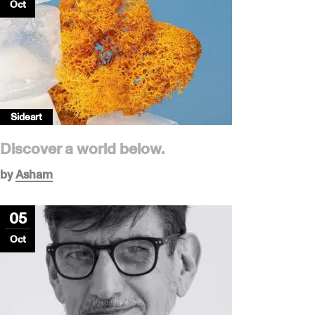
Oct
Sideart
Discover a world below.
by
Asham
05
Oct