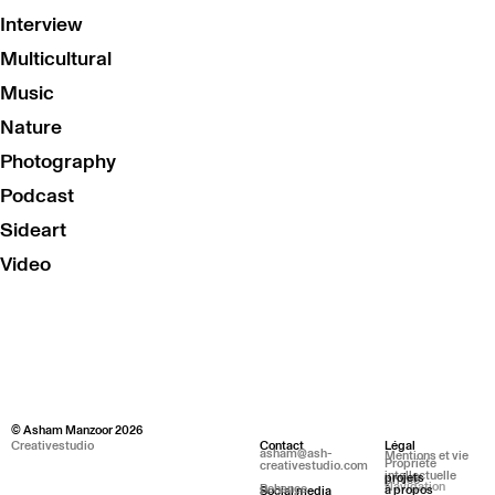
Interview
Multicultural
Music
Nature
Photography
Podcast
Sideart
Video
© Asham Manzoor 2026
Creativestudio
Contact
Légal
asham@ash-
Mentions et vie
Propriété
creativestudio.com
intellectuelle
projets
privée
Navigation
Behance
à propos
Social media