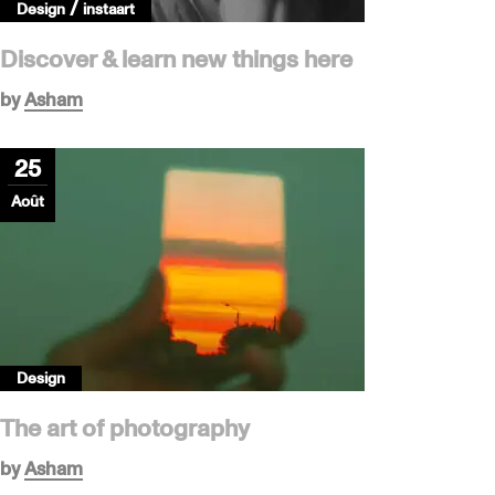
/
Design
instaart
Discover & learn new things here
by
Asham
25
Août
Design
The art of photography
by
Asham