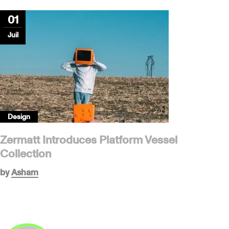
01
Juil
Design
Zermatt Introduces Platform Vessel
Collection
by
Asham