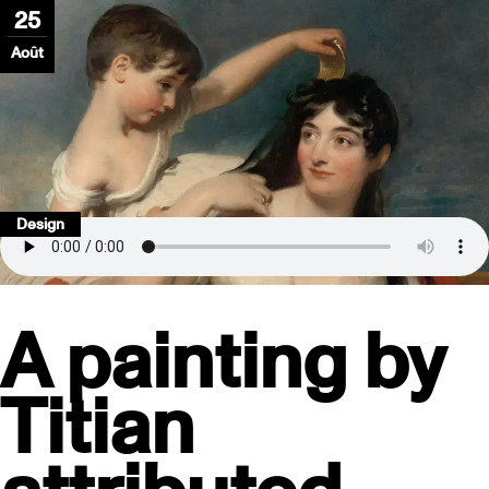
25
Août
Design
A painting by
Titian