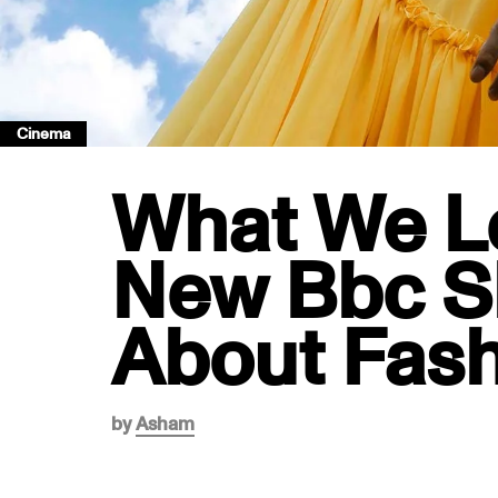
Cinema
What We L
New Bbc Sh
About Fash
by
Asham