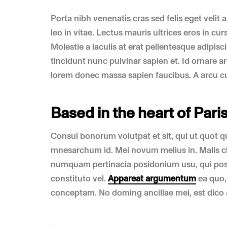
Porta nibh venenatis cras sed felis eget velit 
leo in vitae. Lectus mauris ultrices eros in c
Molestie a iaculis at erat pellentesque adipis
tincidunt nunc pulvinar sapien et. Id ornare a
lorem donec massa sapien faucibus. A arcu cu
Based in the heart of Pari
Consul bonorum volutpat et sit, qui ut quot 
mnesarchum id. Mei novum melius in. Malis ch
numquam pertinacia posidonium usu, qui pos
constituto vel.
Appareat argumentum
ea quo, 
conceptam. No doming ancillae mei, est dico a