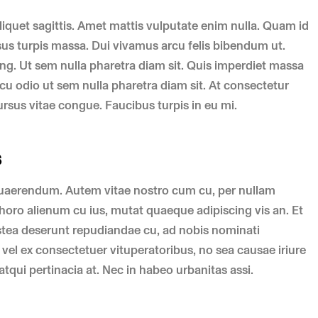
aliquet sagittis. Amet mattis vulputate enim nulla. Quam id
ursus turpis massa. Dui vivamus arcu felis bibendum ut.
cing. Ut sem nulla pharetra diam sit. Quis imperdiet massa
rcu odio ut sem nulla pharetra diam sit. At consectetur
rsus vitae congue. Faucibus turpis in eu mi.
s
quaerendum. Autem vitae nostro cum cu, per nullam
oro alienum cu ius, mutat quaeque adipiscing vis an. Et
tea deserunt repudiandae cu, ad nobis nominati
vel ex consectetuer vituperatoribus, no sea causae iriure
tqui pertinacia at. Nec in habeo urbanitas assi.