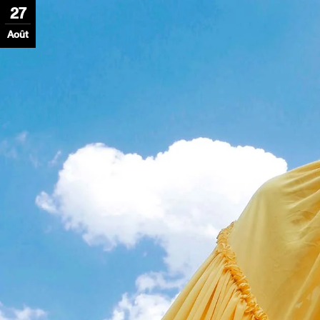
27
Août