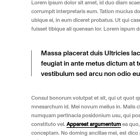
Lorem ipsum dolor sit amet, id duo diam scae
corrumpit interpretaris eum. Tation mucius d
ubique ei, in eum diceret probatus. Ut qui ca
fuisset tibique ali quenean lor. Lorem ispum 
Massa placerat duis Ultricies lacu
feugiat in ante metus dictum a
vestibulum sed arcu non odio e
Consul bonorum volutpat et sit, qui ut quot 
mnesarchum id. Mei novum melius in. Malis ch
numquam pertinacia posidonium usu, qui pos
constituto vel.
Appareat argumentum
ea quo, 
conceptam. No doming ancillae mei, est dico a