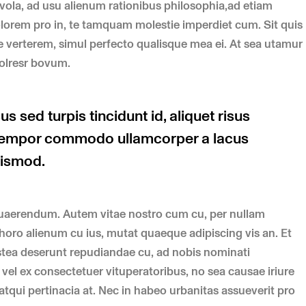
vola, ad usu alienum rationibus philosophia,ad etiam
olorem pro in, te tamquam molestie imperdiet cum. Sit quis
se verterem, simul perfecto qualisque mea ei. At sea utamur
dolresr bovum.
s sed turpis tincidunt id, aliquet risus
t tempor commodo ullamcorper a lacus
uismod.
quaerendum. Autem vitae nostro cum cu, per nullam
oro alienum cu ius, mutat quaeque adipiscing vis an. Et
tea deserunt repudiandae cu, ad nobis nominati
vel ex consectetuer vituperatoribus, no sea causae iriure
tqui pertinacia at. Nec in habeo urbanitas assueverit pro