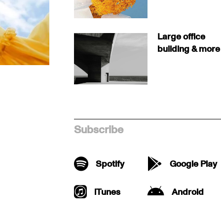
Large office
building & more
Subscribe
Spotify
Google Play
iTunes
Android