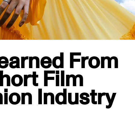
earned From
ort Film
ion Industry